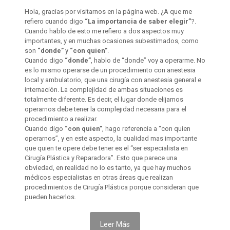
Hola, gracias por visitarnos en la página web. ¿A que me
refiero cuando digo
“La importancia de saber elegir”
?.
Cuando hablo de esto me refiero a dos aspectos muy
importantes, y en muchas ocasiones subestimados, como
son
“donde”
y
“con quien”
.
Cuando digo
“donde”
, hablo de “donde” voy a operarme. No
es lo mismo operarse de un procedimiento con anestesia
local y ambulatorio, que una cirugía con anestesia general e
internación. La complejidad de ambas situaciones es
totalmente diferente. Es decir, el lugar donde elijamos
operarnos debe tener la complejidad necesaria para el
procedimiento a realizar.
Cuando digo
“con quien”
, hago referencia a “con quien
operarnos”, y en este aspecto, la cualidad mas importante
que quien te opere debe tener es el “ser especialista en
Cirugía Plástica y Reparadora”. Esto que parece una
obviedad, en realidad no lo es tanto, ya que hay muchos
médicos especialistas en otras áreas que realizan
procedimientos de Cirugía Plástica porque consideran que
pueden hacerlos.
Leer Más