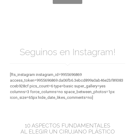
Seguinos en Instagram!
[fts_instagram instagram_id=9955696869
access_token=9955696869.da06fb6.3ebcd899a0ab46e2bf89383
cceb928cf pics_count=6 type=basic super_gallery=yes
columns=3 force_columns=no space_between_photos=1px
icon_size=65px hide_date_likes_comments=no]
10 ASPECTOS FUNDAMENTALES
AL ELEGIR UN CIRUJANO PLÁSTICO