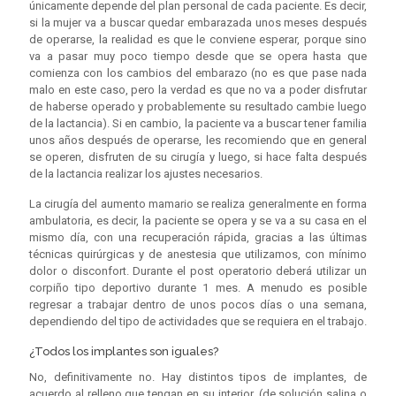
únicamente depende del plan personal de cada paciente. Es decir,
si la mujer va a buscar quedar embarazada unos meses después
de operarse, la realidad es que le conviene esperar, porque sino
va a pasar muy poco tiempo desde que se opera hasta que
comienza con los cambios del embarazo (no es que pase nada
malo en este caso, pero la verdad es que no va a poder disfrutar
de haberse operado y probablemente su resultado cambie luego
de la lactancia). Si en cambio, la paciente va a buscar tener familia
unos años después de operarse, les recomiendo que en general
se operen, disfruten de su cirugía y luego, si hace falta después
de la lactancia realizar los ajustes necesarios.
La cirugía del aumento mamario se realiza generalmente en forma
ambulatoria, es decir, la paciente se opera y se va a su casa en el
mismo día, con una recuperación rápida, gracias a las últimas
técnicas quirúrgicas y de anestesia que utilizamos, con mínimo
dolor o disconfort. Durante el post operatorio deberá utilizar un
corpiño tipo deportivo durante 1 mes. A menudo es posible
regresar a trabajar dentro de unos pocos días o una semana,
dependiendo del tipo de actividades que se requiera en el trabajo.
¿Todos los implantes son iguales?
No, definitivamente no. Hay distintos tipos de implantes, de
acuerdo al relleno que tengan en su interior, (de solución salina o