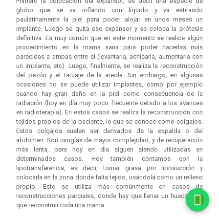
Primero la colocación del expansor, es decir una especie de
globo que se va inflando con líquido y va estirando
paulatinamente la piel para poder alojar en unos meses un
implante. Luego se quita ese expansor y se coloca la prótesis
definitiva. Es muy común que en este momento se realice algún
procedimiento en la mama sana para poder hacerlas más
parecidas a ambas entre sí (levantarla, achicarla, aumentarla con
un implante, etc). Luego, finalmente, se realiza la reconstrucción
del pezón y el tatuaje de la areola. Sin embargo, en algunas
ocasiones no se puede utilizar implantes, como por ejemplo
cuando hay gran daño en la piel como consecuencia de la
radiación (hoy en día muy poco frecuente debido a los avances
en radioterapia). En estos casos se realiza la reconstrucción con
tejidos propios de la paciente, lo que se conoce como colgajos.
Estos colgajos suelen ser derivados de la espalda o del
abdomen. Son cirugías de mayor complejidad, y de recuperación
más lenta, pero hoy en día siguen siendo utilizadas en
determinados casos. Hoy también contamos con la
lipotransferencia, es decir, tomar grasa por liposucción y
colocarla en la zona donde falta tejido, usándola como un relleno
propio. Esto se utiliza más comúnmente en casos de
reconstrucciones parciales, donde hay que llenar un hueco más
que reconstruir toda una mama.