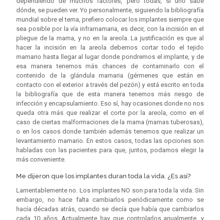
dependiendo de muchos factores, pero todas, si uno sabe
dónde, se pueden ver. Yo personalmente, siguiendo la bibliografía
mundial sobre el tema, prefiero colocar los implantes siempre que
sea posible por la vía inframamaria, es decir, con la incisión en el
pliegue de la mama, y no en la areola. La justificación es que al
hacer la incisión en la areola debemos cortar todo el tejido
mamario hasta llegar al lugar donde pondremos el implante, y de
esa manera tenemos más chances de contaminarlo con el
contenido de la glándula mamaria (gérmenes que están en
contacto con el exterior a través del pezón) y está escrito en toda
la bibliografía que de esta manera tenemos más riesgo de
infección y encapsulamiento. Eso sí, hay ocasiones donde no nos
queda otra más que realizar el corte por la areola, como en el
caso de ciertas malformaciones de la mama (mamas tuberosas),
o en los casos donde también además tenemos que realizar un
levantamiento mamario. En estos casos, todas las opciones son
habladas con las pacientes para que, juntos, podamos elegir la
más conveniente.
Me dijeron que los implantes duran toda la vida. ¿Es así?
Lamentablemente no. Los implantes NO son para toda la vida. Sin
embargo, no hace falta cambiarlos periódicamente como se
hacía décadas atrás, cuando se decía que había que cambiarlos
cada 10 años. Actualmente hay que controlarlos anualmente, y