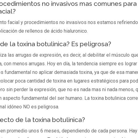
rocedimientos no invasivos mas comunes para 
acial?
nto facial y procedimientos no invasivos nos estamos refiriendo
aplicación de rellenos de ácido hialuronico.
 de la toxina botulinica? Es peligrosa?
iza las arrugas de expresión, es decir, al debilitar el músculo qu
sa, con menos arrugas. Hoy en día, la tendencia siempre es logr
es fundamental no aplicar demasiada toxina, ya que de esa maner
colocar poca cantidad de toxina en lugares estratégicos para pod
ro sin perder la expresión, que no es nada mas ni nada menos, q
 aspecto fundamental del ser humano. La toxina botulinica corr
onal idóneo NO es peligrosa.
ecto de la toxina botulinica?
ra en promedio unos 6 meses, dependiendo de cada persona. Hay