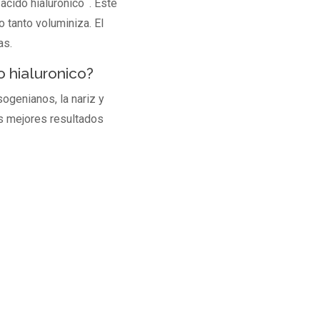
äcido hialuronico¨. Este
 tanto voluminiza. El
as.
 hialuronico?
ogenianos, la nariz y
os mejores resultados