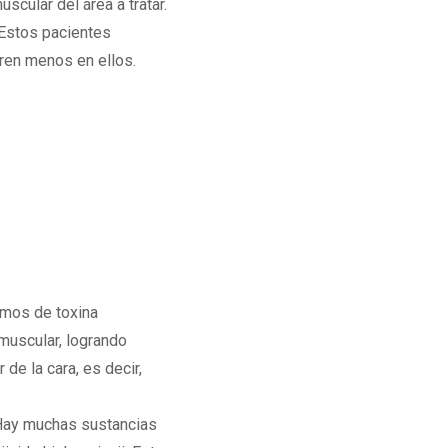
cular del área a tratar.
 Estos pacientes
uren menos en ellos.
amos de toxina
 muscular, logrando
de la cara, es decir,
Hay muchas sustancias